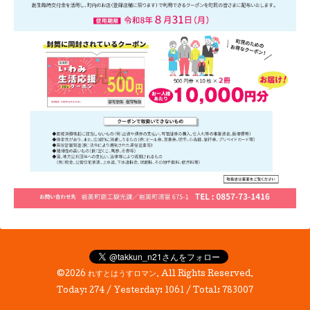
©2026
れすとはうすロマン
. All Rights Reserved.
Today:
274
/ Yesterday:
1061
/ Total:
783007