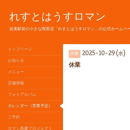
れすとはうすロマン
岩美駅前の小さな喫茶店「れすとはうすロマン」の公式ホームペ
トップページ
2025-10-29 (水)
休業
お知らせ
休業
メニュー
店舗情報
フォトアルバム
カレンダー（営業予定）
ご予約
ロマン再建プロジェクト