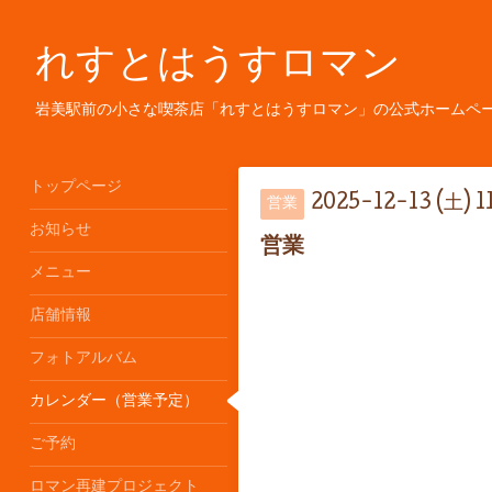
れすとはうすロマン
岩美駅前の小さな喫茶店「れすとはうすロマン」の公式ホームペ
トップページ
2025-12-13 (土) 1
営業
お知らせ
営業
メニュー
店舗情報
フォトアルバム
カレンダー（営業予定）
ご予約
ロマン再建プロジェクト