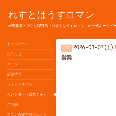
れすとはうすロマン
岩美駅前の小さな喫茶店「れすとはうすロマン」の公式ホームペ
トップページ
2026-03-07 (土) 
営業
お知らせ
営業
メニュー
店舗情報
フォトアルバム
カレンダー（営業予定）
ご予約
ロマン再建プロジェクト