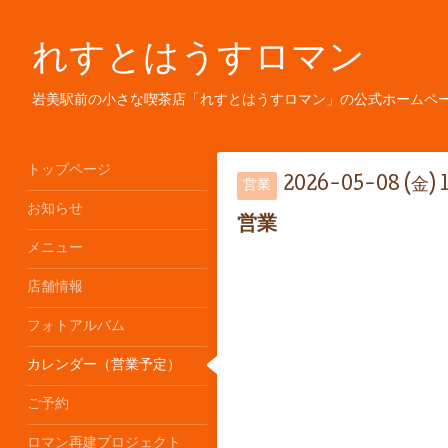
れすとはうすロマン
岩美駅前の小さな喫茶店「れすとはうすロマン」の公式ホームペ
トップページ
2026-05-08 (金) 
営業
お知らせ
営業
メニュー
店舗情報
フォトアルバム
カレンダー（営業予定）
ご予約
ロマン再建プロジェクト