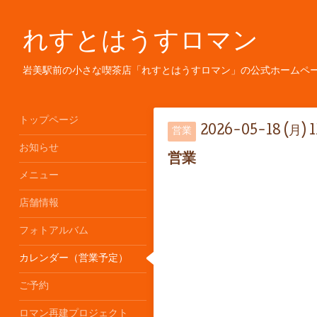
れすとはうすロマン
岩美駅前の小さな喫茶店「れすとはうすロマン」の公式ホームペ
トップページ
2026-05-18 (月) 
営業
お知らせ
営業
メニュー
店舗情報
フォトアルバム
カレンダー（営業予定）
ご予約
ロマン再建プロジェクト