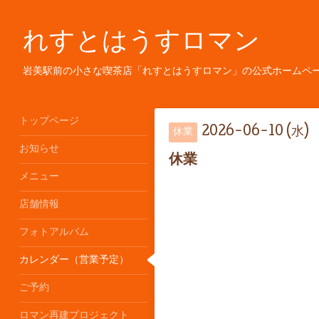
れすとはうすロマン
岩美駅前の小さな喫茶店「れすとはうすロマン」の公式ホームペ
トップページ
2026-06-10 (水)
休業
お知らせ
休業
メニュー
店舗情報
フォトアルバム
カレンダー（営業予定）
ご予約
ロマン再建プロジェクト