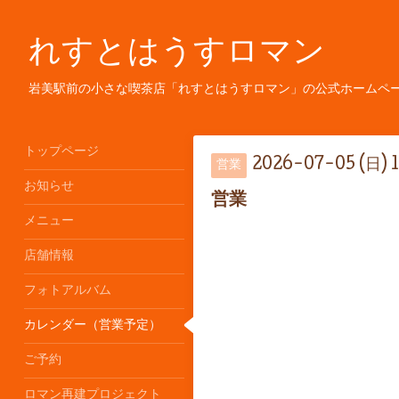
れすとはうすロマン
岩美駅前の小さな喫茶店「れすとはうすロマン」の公式ホームペ
トップページ
2026-07-05 (日) 
営業
お知らせ
営業
メニュー
店舗情報
フォトアルバム
カレンダー（営業予定）
ご予約
ロマン再建プロジェクト