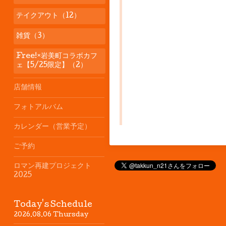
テイクアウト（12）
雑貨（3）
Free!×岩美町コラボカフ
ェ【5/25限定】（2）
店舗情報
フォトアルバム
カレンダー（営業予定）
ご予約
ロマン再建プロジェクト
2025
Today's Schedule
2026.08.06 Thursday