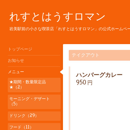
れすとはうすロマン
岩美駅前の小さな喫茶店「れすとはうすロマン」の公式ホームペ
トップページ
テイクアウト
お知らせ
メニュー
ハンバーグカレー
★期間・数量限定品
950 円
★（2）
モーニング・デザート
（5）
ドリンク（29）
フード（11）