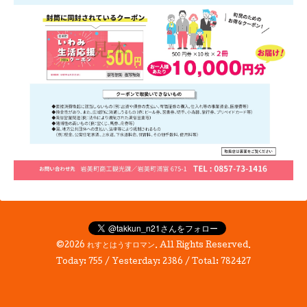
©2026
れすとはうすロマン
. All Rights Reserved.
Today:
755
/ Yesterday:
2386
/ Total:
782427