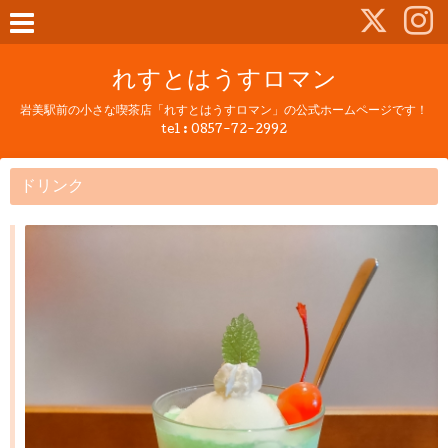
れすとはうすロマン
岩美駅前の小さな喫茶店「れすとはうすロマン」の公式ホームページです！
tel :
0857-72-2992
ドリンク