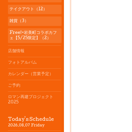
テイクアウト（12）
雑貨（3）
Free!×岩美町コラボカフ
ェ【5/25限定】（2）
店舗情報
フォトアルバム
カレンダー（営業予定）
ご予約
ロマン再建プロジェクト
2025
Today's Schedule
2026.08.07 Friday