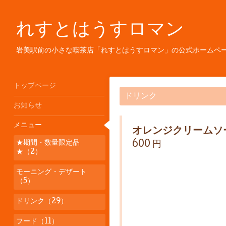
れすとはうすロマン
岩美駅前の小さな喫茶店「れすとはうすロマン」の公式ホームペ
トップページ
ドリンク
お知らせ
メニュー
オレンジクリームソ
★期間・数量限定品
600 円
★（2）
モーニング・デザート
（5）
ドリンク（29）
フード（11）