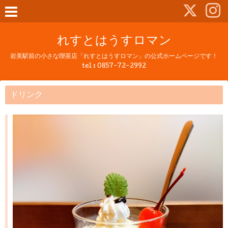
れすとはうすロマン
岩美駅前の小さな喫茶店「れすとはうすロマン」の公式ホームページです！
tel :
0857-72-2992
ドリンク