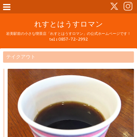
れすとはうすロマン
岩美駅前の小さな喫茶店「れすとはうすロマン」の公式ホームページです！
tel :
0857-72-2992
テイクアウト