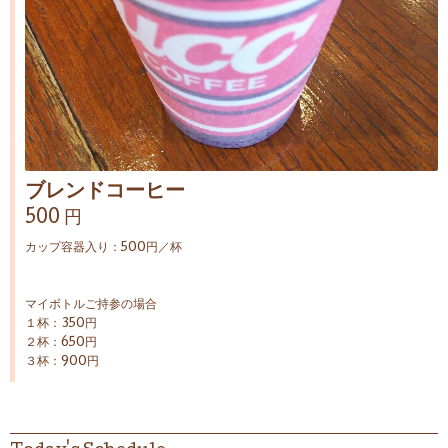
ブレンドコーヒー
500 円
カップ容器入り：500円／杯
マイボトルご持参の場合
１杯：350円
２杯：650円
３杯：900円