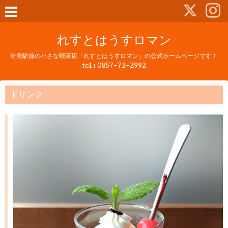
れすとはうすロマン
岩美駅前の小さな喫茶店「れすとはうすロマン」の公式ホームページです！
tel :
0857-72-2992
ドリンク