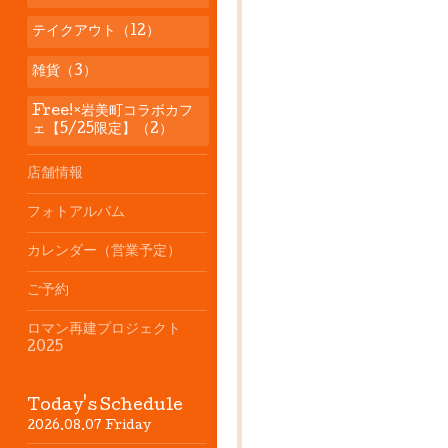
テイクアウト（12）
雑貨（3）
Free!×岩美町コラボカフ
ェ【5/25限定】（2）
店舗情報
フォトアルバム
カレンダー（営業予定）
ご予約
ロマン再建プロジェクト
2025
Today's Schedule
2026.08.07 Friday