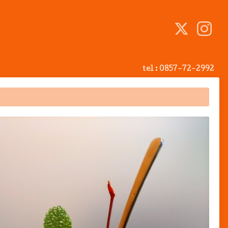
tel :
0857-72-2992