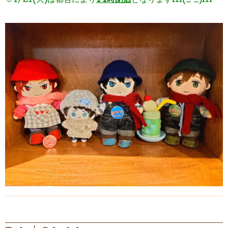
※1/21(火)は都合により
14時閉店
となりますm(_ _)m