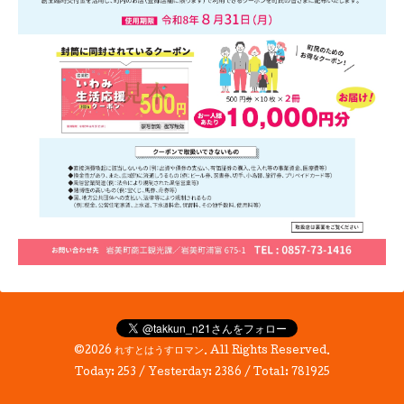
©2026
れすとはうすロマン
. All Rights Reserved.
Today:
253
/ Yesterday:
2386
/ Total:
781925