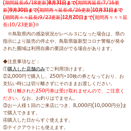
(期間延長:6/18更新)
8月31日まで
(期間再延長:7/16更
新)
9月30日まで
(期間再々延長:8/26更新)
10月31日まで
(期間再々々延長:9/23更新)
12月20日まで
(期間再々々々延
長:10/23更新)
※
※鳥取県内の感染状況がレベル３になった場合は、県の
指示により販売の停止や、鳥取県版新型コロナ警報が発令
された圏域は利用自粛の要請がでる場合があります。
◆注意事項など：
①
購入した店舗のみ
でご利用頂けます。
②2,000円で購入し、250円×10枚の券
となっており、お
支払い時には切り離さずにそのままお渡しください。
切り離された250円券は受け取れませんので、ご注意く
ださい。
なお、お釣りはでません。
③お一人様１回のご来店につき、8,000円(10,000円分)ま
で購入できます。
④購入した日からすぐ使えます。
⑤テイクアウトにも使えます。