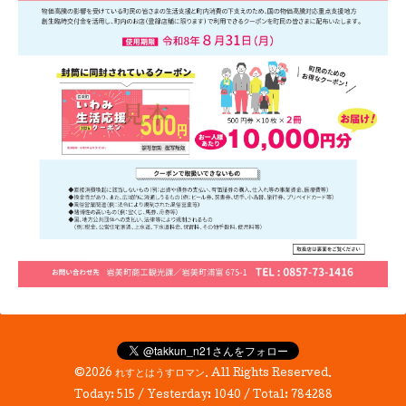
©2026
れすとはうすロマン
. All Rights Reserved.
Today:
515
/ Yesterday:
1040
/ Total:
784288