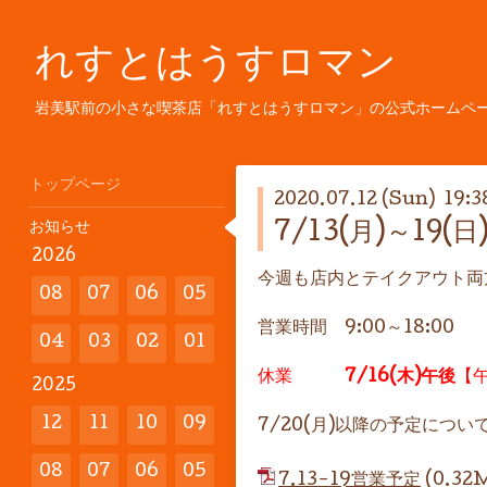
れすとはうすロマン
岩美駅前の小さな喫茶店「れすとはうすロマン」の公式ホームペ
トップページ
2020.07.12 (Sun) 19:3
お知らせ
7/13(月)～19
2026
今週も店内とテイクアウト両
08
07
06
05
営業時間 9:00～18:00
04
03
02
01
休業
7/16(木)午後
【
2025
12
11
10
09
7/20(月)以降の予定につい
08
07
06
05
7.13-19営業予定
(0.32