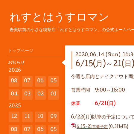
れすとはうすロマン
岩美駅前の小さな喫茶店「れすとはうすロマン」の公式ホームペ
トップページ
2020.06.14 (Sun) 16:3
お知らせ
6/15(月)～21
2026
今週も店内とテイクアウト両
08
07
06
05
営業時間
9:00～18:00
04
03
02
01
休業 6/21(日)
2025
12
11
10
09
6/22(月)以降の予定につい
6.15-21営業予定
(0.31MB)
08
07
06
05