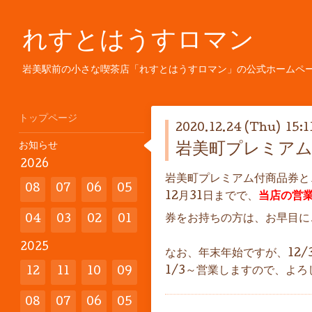
れすとはうすロマン
岩美駅前の小さな喫茶店「れすとはうすロマン」の公式ホームペ
トップページ
2020.12.24 (Thu) 15:1
お知らせ
岩美町プレミア
2026
岩美町プレミアム付商品券と
08
07
06
05
12月31日までで、
当店の営業
券をお持ちの方は、お早目に
04
03
02
01
2025
なお、年末年始ですが、12/
1/3～営業しますので、よ
12
11
10
09
08
07
06
05