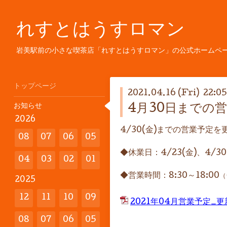
れすとはうすロマン
岩美駅前の小さな喫茶店「れすとはうすロマン」の公式ホームペ
トップページ
2021.04.16 (Fri) 22:05
お知らせ
4月30日までの
2026
4/30(金)までの営業予定
08
07
06
05
◆休業日：4/23(金)、4/30
04
03
02
01
◆営業時間：8:30～18:00
（
2025
12
11
10
09
2021年04月営業予定_更
08
07
06
05