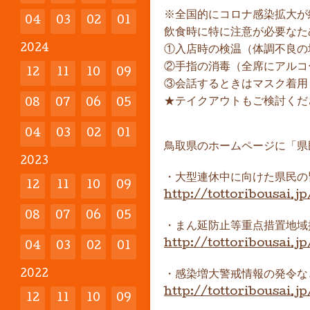
※全国的にコロナ感染拡大が
04
03
02
01
飲食時に特に注意が必要なた
2024
①入店時の検温（体調不良の
②手指の消毒（全席にアルコ
12
11
10
09
③会話するときはマスク着用
★テイクアウトもご検討くだ
08
07
06
05
04
03
02
01
鳥取県のホームページに「県
2023
・大型連休中に向けた県民の
12
11
10
09
http://tottoribousai.
08
07
06
05
・まん延防止等重点措置地域
http://tottoribousai.
04
03
02
01
2022
・感染増大警戒情報の発令な
http://tottoribousai.
12
11
10
09