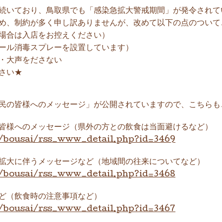
続いており、鳥取県でも「感染急拡大警戒期間」が発令されて
め、制約が多く申し訳ありませんが、改めて以下の点のついて
場合は入店をお控えください）
ール消毒スプレーを設置しています）
・大声をださない
さい★
民の皆様へのメッセージ」が公開されていますので、こちらも
皆様へのメッセージ（県外の方との飲食は当面避けるなど）
jp/bousai/rss_www_detail.php?id=3469
拡大に伴うメッセージなど（地域間の往来についてなど）
jp/bousai/rss_www_detail.php?id=3468
ど（飲食時の注意事項など）
jp/bousai/rss_www_detail.php?id=3467