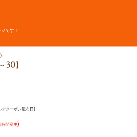
ージです！
0
～30】
ルデクーポン配布日)
店時間変更)