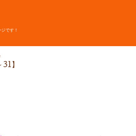
ージです！
4
～31】