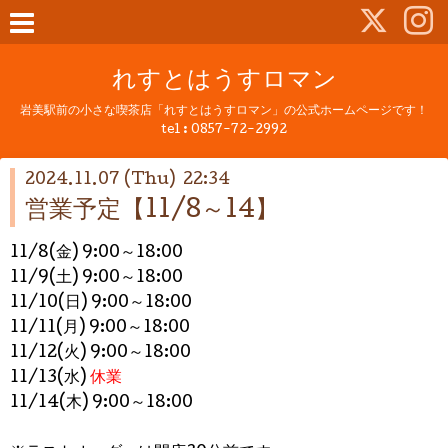
れすとはうすロマン
岩美駅前の小さな喫茶店「れすとはうすロマン」の公式ホームページです！
tel :
0857-72-2992
2024.11.07 (Thu) 22:34
営業予定【11/8～14】
11/8(金)
9
:00
～
18:00
11/9(土)
9
:00
～
18:00
11/10(日)
9
:00～
18:00
11/11(月)
9
:00～18:0
0
11/12(火)
9
:00～18:00
11/13(水)
休業
11/14(木) 9:00～18:00